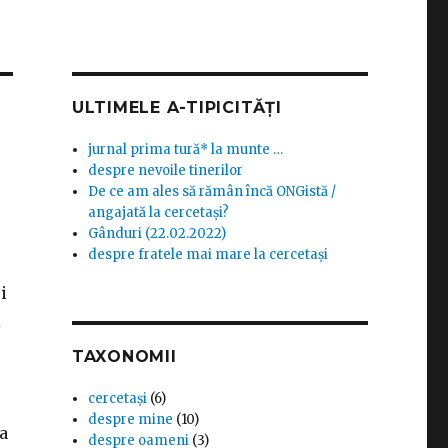
ULTIMELE A-TIPICITĂȚI
jurnal prima tură* la munte …
despre nevoile tinerilor
De ce am ales să rămân încă ONGistă /
angajată la cercetași?
​​Gânduri (22.02.2022)
despre fratele mai mare la cercetași
i
i
TAXONOMII
cercetași
(6)
despre mine
(10)
a
despre oameni
(3)