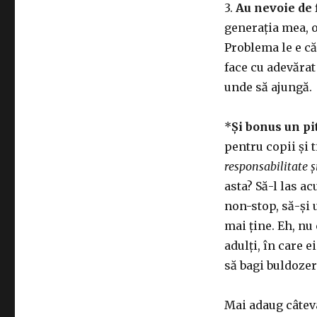
3.
Au nevoie de f
generația mea, o
Problema le e că 
face cu adevărat
unde să ajungă.
*
Și bonus un pi
pentru copii și 
responsabilitate ș
asta? Să-l las ac
non-stop, să-și 
mai ține. Eh, nu
adulți, în care e
să bagi buldozer
Mai adaug câteva