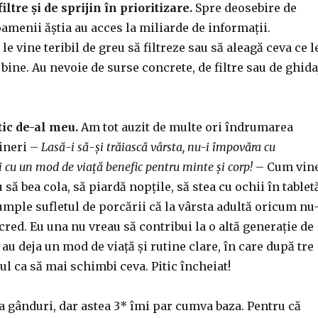
iltre și de sprijin în prioritizare.
Spre deosebire de
amenii ăștia au acces la miliarde de informații.
le vine teribil de greu să filtreze sau să aleagă ceva ce l
 bine. Au nevoie de surse concrete, de filtre sau de ghida
tic de-al meu.
Am tot auzit de multe ori îndrumarea
tineri –
Lasă-i să-și trăiască vârsta, nu-i împovăra cu
i cu un mod de viață benefic pentru minte și corp!
– Cum vin
u să bea cola, să piardă nopțile, să stea cu ochii în tablet
umple sufletul de porcării că la vârsta adultă oricum nu-
 cred. Eu una nu vreau să contribui la o altă generație de
i au deja un mod de viață și rutine clare, în care după tre
ul ca să mai schimbi ceva. Pitic încheiat!
 gânduri, dar astea 3* îmi par cumva baza. Pentru că