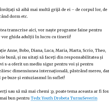
învățați să aibă mai multă grijă de ei – de corpul lor, de
când dorm etc.
stea transcrise aici, vor naște programe faine pentru
vor ghida adulții în lucru cu tinerii!
ție Anne, Bobo, Diana, Luca, Maria, Marta, Scrio, Theo,
ie bună, și nu uitați să faceți din responsabilitatea și
vi s-a oferit un mediu sigur pentru voi și pentru
trăiesc dimensiunea internațională, păstrând mereu, da
pe buze și entuziasmul în suflet!
erți sau să mă mai chemi :p, poate tema aceasta ar fi fos
 mai bun pentru
Tedx Youth Drobeta TurnuSeverin