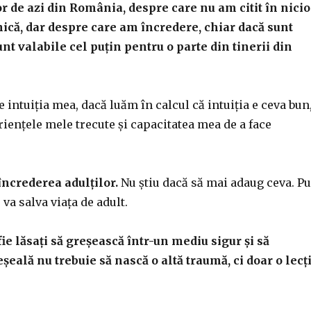
or de azi din România, despre care nu am citit în nicio
nică, dar despre care am încredere, chiar dacă sunt
unt valabile cel puțin pentru o parte din tinerii din
e intuiția mea, dacă luăm în calcul că intuiția e ceva bun
iențele mele trecute și capacitatea mea de a face
încrederea adulților.
Nu știu dacă să mai adaug ceva. Pu
 va salva viața de adult.
ie lăsați să greșească într-un mediu sigur și să
șeală nu trebuie să nască o altă traumă, ci doar o lecț