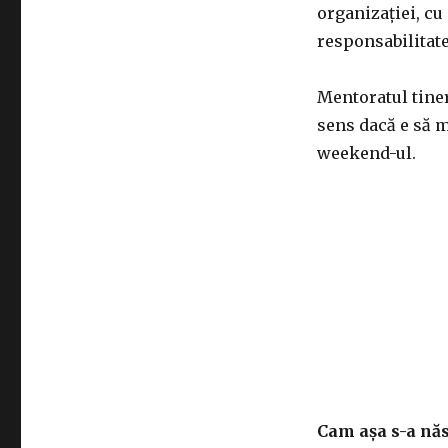
organizației, cu
responsabilitat
Mentoratul tiner
sens dacă e să mă
weekend-ul.
Cam așa s-a năs