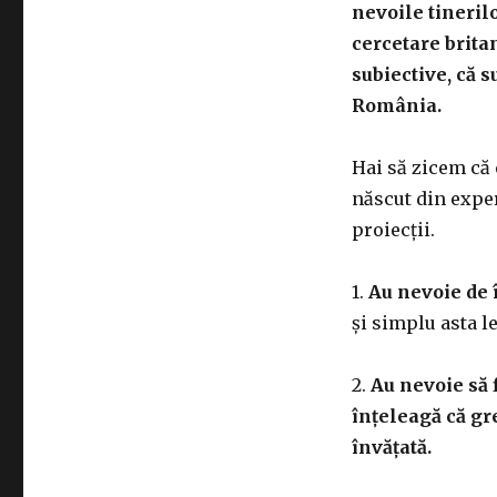
nevoile tineril
cercetare brita
subiective, că s
România.
Hai să zicem că 
născut din exper
proiecții.
1.
Au nevoie de 
și simplu asta le
2.
Au nevoie să f
înțeleagă că gre
învățată.