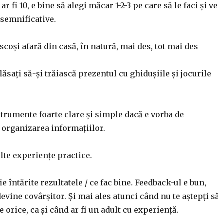
ar fi 10, e bine să alegi măcar 1-2-3 pe care să le faci și ve
 semnificative.
scoși afară din casă, în natură, mai des, tot mai des
lăsați să-și trăiască prezentul cu ghidușiile și jocurile
trumente foarte clare și simple dacă e vorba de
 organizarea informațiilor.
lte experiențe practice.
ie întărite rezultatele / ce fac bine. Feedback-ul e bun,
evine covârșitor. Și mai ales atunci când nu te aștepți s
ne orice, ca și când ar fi un adult cu experiență.