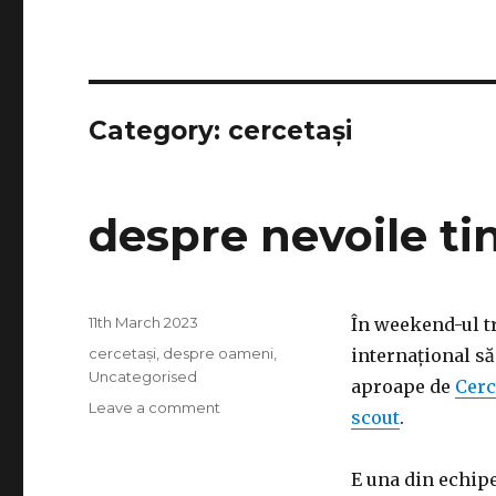
Category:
cercetași
despre nevoile tin
Posted
11th March 2023
În weekend-ul tr
on
Categories
cercetași
,
despre oameni
,
internațional să
Uncategorised
aproape de
Cerc
on
Leave a comment
scout
.
despre
nevoile
tinerilor
E una din echipe