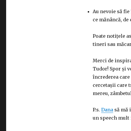
Au nevoie să fie 
ce mănâncă, de 
Poate notițele a
tineri sau măcar 
Merci de inspira
Tudor! Spor și vo
încrederea care 
cercetașii care 
mereu, zâmbetul 
P.s.
Dana
să mă i
un speech mult